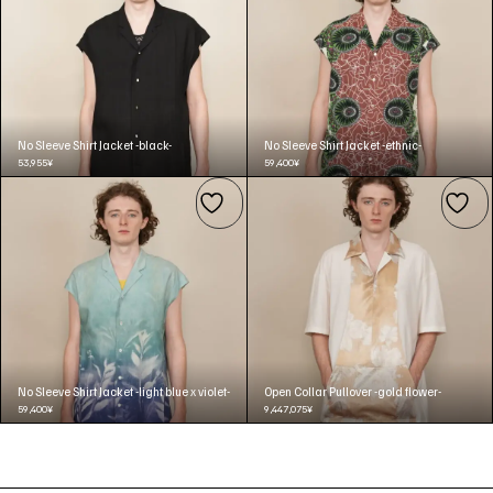
No Sleeve Shirt Jacket -black-
No Sleeve Shirt Jacket -ethnic-
53,955
¥
59,400
¥
No Sleeve Shirt Jacket -light blue x violet-
Open Collar Pullover -gold flower-
59,400
¥
9,447,075
¥