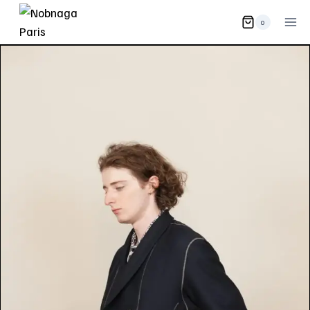
内
0
容
を
ス
キ
ッ
プ