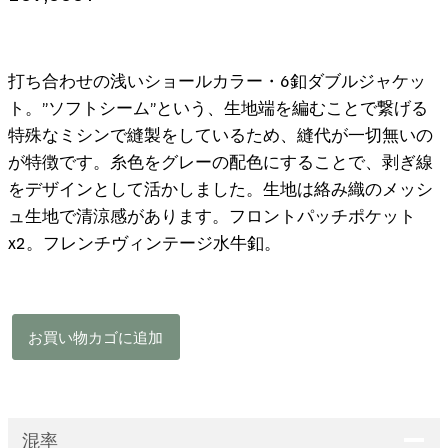
打ち合わせの浅いショールカラー・6釦ダブルジャケッ
ト。”ソフトシーム”という、生地端を編むことで繋げる
特殊なミシンで縫製をしているため、縫代が一切無いの
が特徴です。糸色をグレーの配色にすることで、剥ぎ線
をデザインとして活かしました。生地は絡み織のメッシ
ュ生地で清涼感があります。フロントパッチポケット
x2。フレンチヴィンテージ水牛釦。
Softseam
お買い物カゴに追加
Double
Breated
Jacket
-
混率