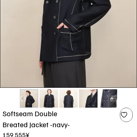
Softseam Double
Breated Jacket -navy-
159,555
¥