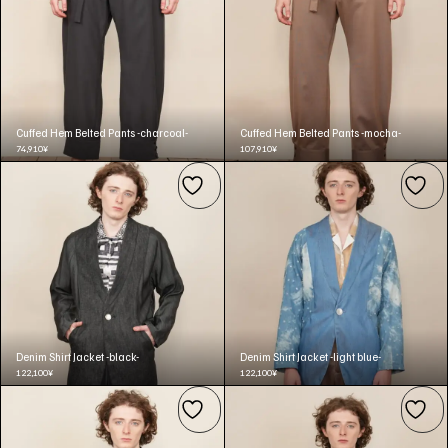
Cuffed Hem Belted Pants -charcoal-
Cuffed Hem Belted Pants -mocha-
74,910
¥
107,910
¥
Denim Shirt Jacket -black-
Denim Shirt Jacket -light blue-
122,100
¥
122,100
¥