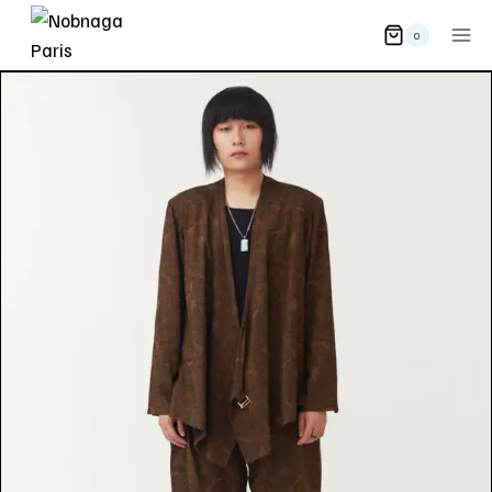
内
0
容
を
ス
キ
ッ
プ