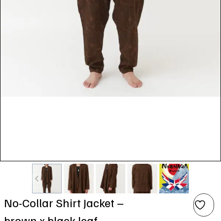
No-Collar Shirt Jacket –
brown x black leaf –