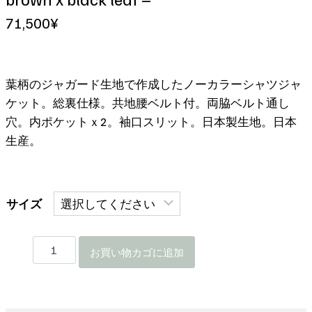
71,500
¥
葉柄のジャガード生地で作成したノーカラーシャツジャ
ケット。総裏仕様。共地腰ベルト付。両脇ベルト通し
穴。内ポケットｘ2。袖口スリット。日本製生地。日本
生産。
サイズ
No-
お買い物カゴに追加
Collar
Shirt
Jacket