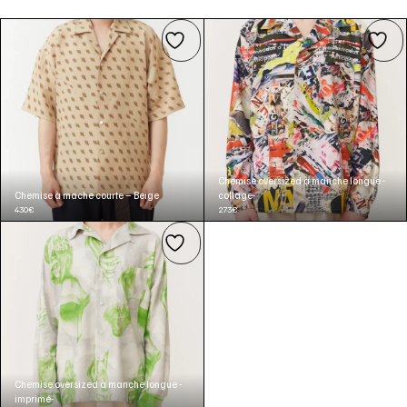
Chemise oversized à manche longue -
Chemise à mache courte – Beige
collage-
430
€
273
€
Chemise oversized à manche longue -
imprimé-