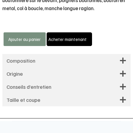
boutonnière sur le devant, poignets boutonnés, bouton en
metal, col à boucle, manche longue raglan.
quantité
Ajouter au panier
Acheter maintenant
de
Chemise
oversized
Composition
à
Origine
manche
longue
Conseils d’entretien
-
Taille et coupe
collage-