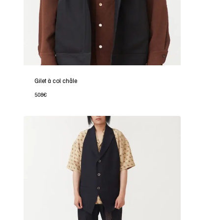
Gilet à col châle
508
€