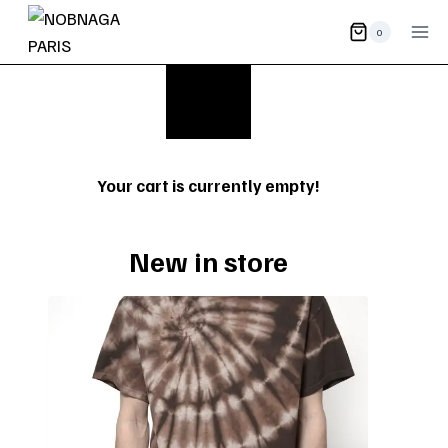
Aller
0
au
contenu
Your cart is currently empty!
New in store